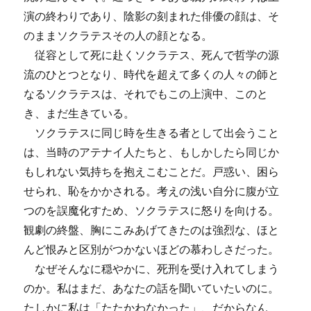
演の終わりであり、陰影の刻まれた俳優の顔は、そ
のままソクラテスその人の顔となる。
従容として死に赴くソクラテス、死んで哲学の源
流のひとつとなり、時代を超えて多くの人々の師と
なるソクラテスは、それでもこの上演中、このと
き、まだ生きている。
ソクラテスに同じ時を生きる者として出会うこと
は、当時のアテナイ人たちと、もしかしたら同じか
もしれない気持ちを抱えこむことだ。戸惑い、困ら
せられ、恥をかかされる。考えの浅い自分に腹が立
つのを誤魔化すため、ソクラテスに怒りを向ける。
観劇の終盤、胸にこみあげてきたのは強烈な、ほと
んど恨みと区別がつかないほどの慕わしさだった。
なぜそんなに穏やかに、死刑を受け入れてしまう
のか。私はまだ、あなたの話を聞いていたいのに。
たしかに私は「たたかわなかった」、だからなん