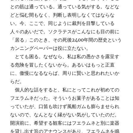
との筋は通っている。通っている気がする。などな
どと悩む間もなく、判断し表明しなくてはならな
い。今、ここで、同じように裁判を目撃している
人々のあいだで。ソクラテスがこんなにも目の前に
「居る」このとき、その死後2400年間の歴史という
カンニングペーパーは役に立たない。
とても困る。なぜなら、私は私の愚かさを露呈す
る危険を冒したくないから。あるいはもっと正直
に、傲慢になるならば、周りに賢いと思われたいか
らだ。
個人的な話をすると、私にとってこれが初めての
フエラムネだった。そういうお菓子があることは知
っていたが、口笛も吹けず風船ガムも膨らませられ
ないので、なんとなく縁がない気がしていたのだ。
開演前に、希望する観客にはフエラムネと別に楽器
を貸し出す旨のアナウンスがあり、フエラムネを鳴